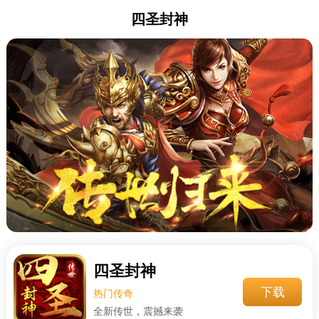
四圣封神
四圣封神
下载
热门传奇
全新传世，震撼来袭